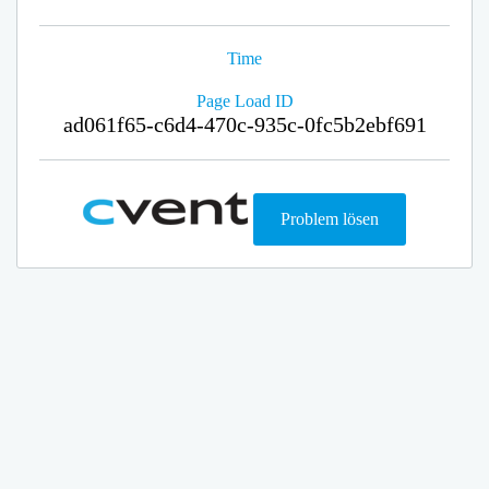
Time
Page Load ID
ad061f65-c6d4-470c-935c-0fc5b2ebf691
Problem lösen