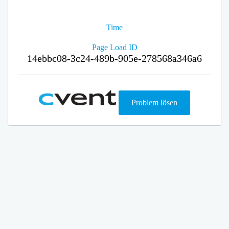
Time
Page Load ID
14ebbc08-3c24-489b-905e-278568a346a6
Problem lösen