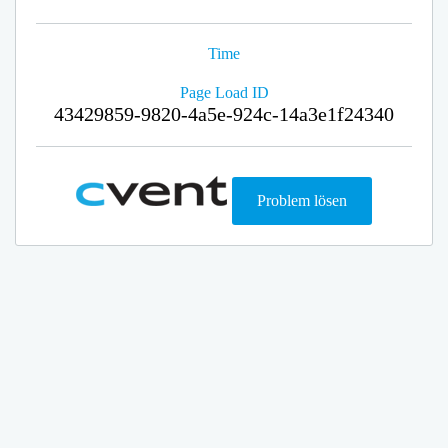
Time
Page Load ID
43429859-9820-4a5e-924c-14a3e1f24340
Problem lösen