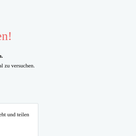
en!
n.
l zu versuchen.
eht und teilen