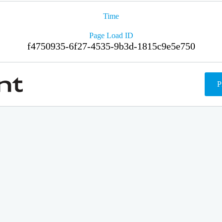
Time
Page Load ID
f4750935-6f27-4535-9b3d-1815c9e5e750
P