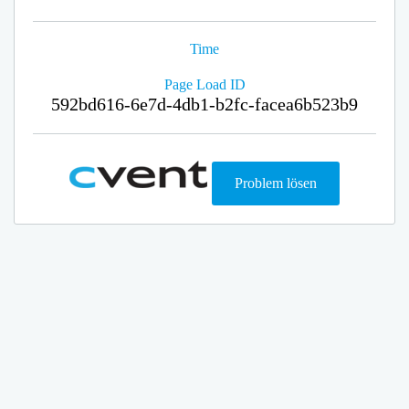
Time
Page Load ID
592bd616-6e7d-4db1-b2fc-facea6b523b9
Problem lösen